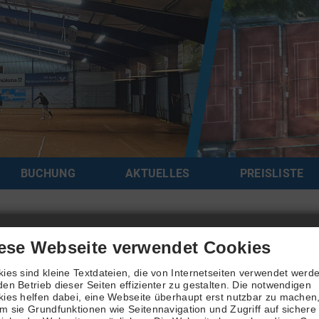
BUCHUNG
AKTUELLES
PREISLISTE
 ändern
ese Webseite verwendet Cookies
ies sind kleine Textdateien, die von Internetseiten verwendet werd
en Betrieb dieser Seiten effizienter zu gestalten. Die notwendigen
ies helfen dabei, eine Webseite überhaupt erst nutzbar zu machen
t vergessen? Bitte geben sie ihren Benutzernamen ein. Ihre Zugangsd
m sie Grundfunktionen wie Seitennavigation und Zugriff auf sichere