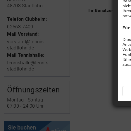
Bere
48703 Stadtlohn
nich
Ihr Benutzername :
Ihre
notw
Telefon Clubheim:
02563-7400
Für
Mail Vorstand:
Dies
vorstand@tennis-
Anze
stadtlohn.de
Webs
Funk
Mail Tennishalle:
führ
tennishalle@tennis-
zusa
stadtlohn.de
Öffnungszeiten
Montag - Sontag
07:00 - 24:00 Uhr