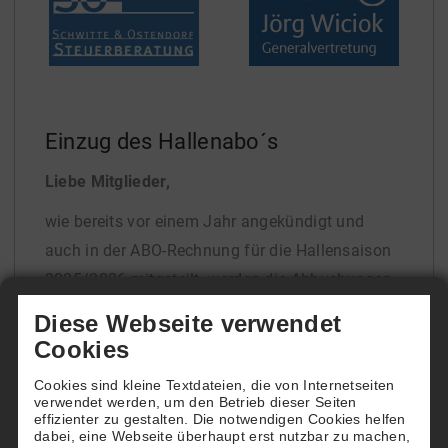
Einzug des Hallenabo´s
Liebe Mitglieder,
wie bereits vor einem Jahr angekündigt und
auch in der ABO-Rechnung für die Hallensaison
2025/2026 mitgeteilt, werden die Abbuchungen
für die Abonnements am
15. November
Diese Webseite verwendet
2025
durchgeführt. Die uns vorliegenden
Cookies
Kontodaten werden hierfür verwendet.
Cookies sind kleine Textdateien, die von Internetseiten
verwendet werden, um den Betrieb dieser Seiten
Vielen Dank für eure Unterstützung und euer
effizienter zu gestalten. Die notwendigen Cookies helfen
dabei, eine Webseite überhaupt erst nutzbar zu machen,
Vertrauen!