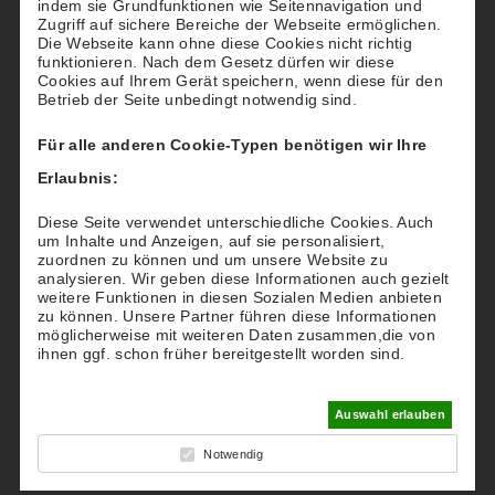
indem sie Grundfunktionen wie Seitennavigation und
Zugriff auf sichere Bereiche der Webseite ermöglichen.
Hinweis:
Die Abos werden jedes Jahr neu
Die Webseite kann ohne diese Cookies nicht richtig
funktionieren. Nach dem Gesetz dürfen wir diese
vergeben. Die dazugehörige Rechnung erhält das
Cookies auf Ihrem Gerät speichern, wenn diese für den
anfragende Mitglied jeweils im Voraus, sodass
Betrieb der Seite unbedingt notwendig sind.
genügend Zeit besteht, sich im Team
Für alle anderen Cookie-Typen benötigen wir Ihre
abzustimmen.
Erlaubnis:
Mit sportlichen Grüßen
Diese Seite verwendet unterschiedliche Cookies. Auch
um Inhalte und Anzeigen, auf sie personalisiert,
Tennisverein Blau-Weiß Stadtlohn e.V.
zuordnen zu können und um unsere Website zu
analysieren. Wir geben diese Informationen auch gezielt
Zurück
weitere Funktionen in diesen Sozialen Medien anbieten
zu können. Unsere Partner führen diese Informationen
möglicherweise mit weiteren Daten zusammen,die von
ihnen ggf. schon früher bereitgestellt worden sind.
Auswahl erlauben
Kontakt
Notwendig
Tennisverein Blau-Weiß Stadtlohn e.V.